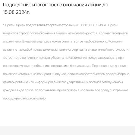
Подведение итогов после окончания акции до
15.08.2024г.
* Призы: Призы предоставляет организатор акции – ООО «КАРВИЛЬ». Призы
выдаются строго после окончания акции и не монетизируются. Количество призов
ограничено. Внешний вид приза может отличаться от изображенного. Компания
оставляет за собой право замены заявленного приза на аналогичный по стоимости.
Фотоотчет о получении приза в обмен на приз Компания может запрашивать при
соответствующих требованиях поставщика бренда акции. Персональные данные
призеров компания не собирает. В случае, если законодательством предусмотрено
декларирование или информирование государственных органов о полученном
доходе в виде приза, то получатель приза обязан выполнить все предусмотренные
процедуры самостоятельно.