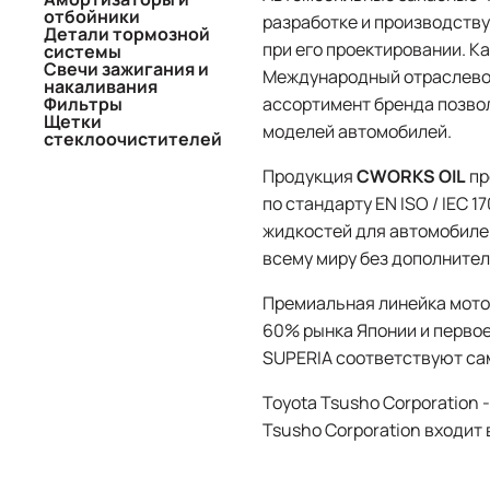
отбойники
разработке и производств
Детали тормозной
при его проектировании. К
системы
Свечи зажигания и
Международный отраслевой
накаливания
Фильтры
ассортимент бренда позво
Щетки
моделей автомобилей.
стеклоочистителей
Продукция
CWORKS OIL
пр
по стандарту EN ISO / IEC
жидкостей для автомобилей
всему миру без дополнител
Премиальная линейка мот
60% рынка Японии и перво
SUPERIA соответствуют са
Toyota Tsusho Corporation
Tsusho Corporation входит 