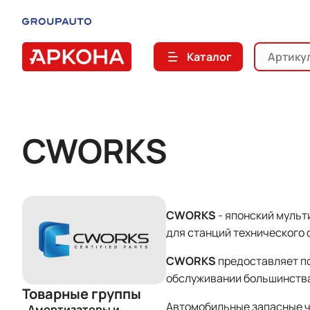
Каталог
CWORKS
СWORKS
- японский мульт
для станций технического 
СWORKS
предоставляет по
обслуживании большинства
Товарные группы
Автомобильные запасные 
Амортизаторы и