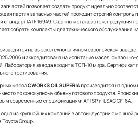
у запчастей позволяет создать продукт идеально соответ
аждая партия запасных частей проходит строгий контроль 
 стандарт IATF 16949. С данным стандартом, продукция п
ляет собрать комплекты для технического обслуживания н
оизводится на высокотехнологичном европейском заводе.
 17025:2006 и аккредитована на испытание масел, смазочн
. Лаборатория завода входит в ТОП-10 мира. Сертификат 
ьного тестирования.
орных масел
CWORKS OIL SUPERIA
производится на одном и
е место по совокупному объему готового продукта. Японс
мым современным спецификациям: API SP и ILSAC GF-6A.
 - одна из крупнейших компаний в автоиндустрии с мощной
в Toyota Group.