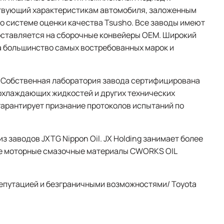
ствующий характеристикам автомобиля, заложенным
по системе оценки качества Tsusho. Все заводы имеют
оставляется на сборочные конвейеры OEM. Широкий
а большинство самых востребованных марок и
 Собственная лаборатория завода сертифицирована
о-охлаждающих жидкостей и других технических
гарантирует признание протоколов испытаний по
з заводов JXTG Nippon Oil. JX Holding занимает более
кие моторные смазочные материалы CWORKS OIL
 репутацией и безграничными возможностями/ Toyota