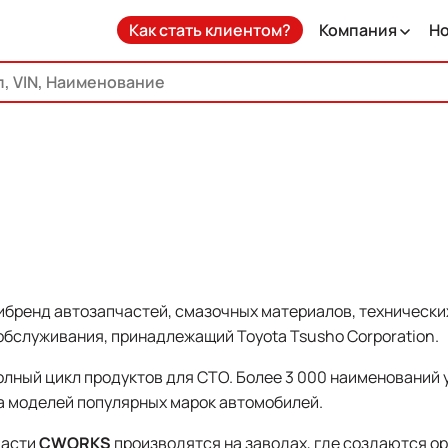
Как стать клиентом?
Компания
Н
ибренд автозапчастей, смазочных материалов, технически
обслуживания, принадлежащий Toyota Tsusho Corporation.
лный цикл продуктов для СТО. Более 3 000 наименований
 моделей популярных марок автомобилей.
части
СWORKS
производятся на заводах, где создаются о