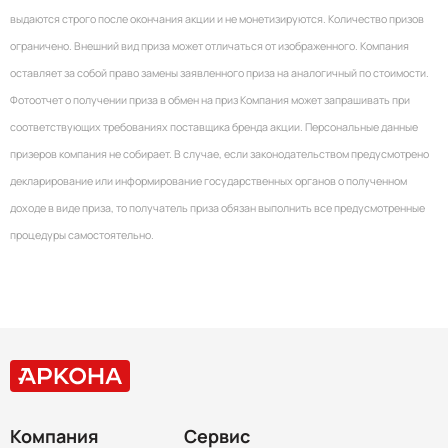
выдаются строго после окончания акции и не монетизируются. Количество призов
ограничено. Внешний вид приза может отличаться от изображенного. Компания
оставляет за собой право замены заявленного приза на аналогичный по стоимости.
Фотоотчет о получении приза в обмен на приз Компания может запрашивать при
соответствующих требованиях поставщика бренда акции. Персональные данные
призеров компания не собирает. В случае, если законодательством предусмотрено
декларирование или информирование государственных органов о полученном
доходе в виде приза, то получатель приза обязан выполнить все предусмотренные
процедуры самостоятельно.
Компания
Сервис