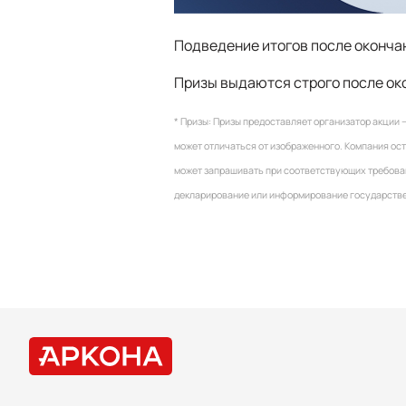
Подведение итогов после окончан
Призы выдаются строго после око
* Призы: Призы предоставляет организатор акции 
может отличаться от изображенного. Компания ост
может запрашивать при соответствующих требован
декларирование или информирование государствен