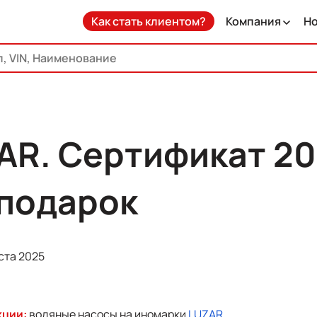
Как стать клиентом?
Компания
Н
AR. Сертификат 2
 подарок
уста 2025
кции:
водяные насосы на иномарки
LUZAR