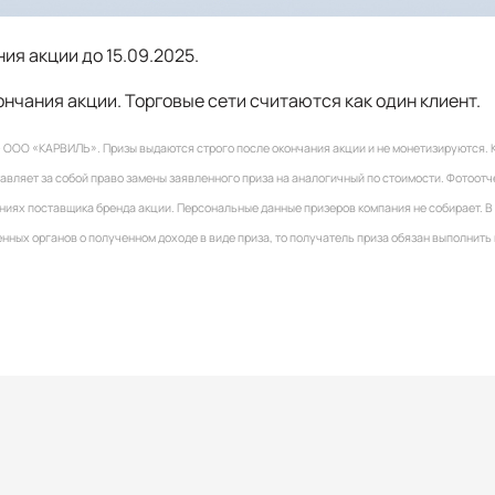
ия акции до 15.09.2025.
нчания акции. Торговые сети считаются как один клиент.
– ООО «КАРВИЛЬ». Призы выдаются строго после окончания акции и не монетизируются. 
авляет за собой право замены заявленного приза на аналогичный по стоимости. Фотоотче
иях поставщика бренда акции. Персональные данные призеров компания не собирает. В
ных органов о полученном доходе в виде приза, то получатель приза обязан выполнит