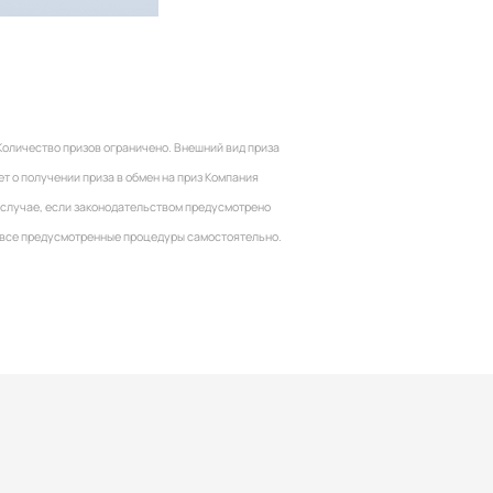
Количество призов ограничено. Внешний вид приза
т о получении приза в обмен на приз Компания
 случае, если законодательством предусмотрено
ь все предусмотренные процедуры самостоятельно.