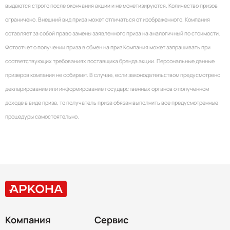
выдаются строго после окончания акции и не монетизируются. Количество призов
ограничено. Внешний вид приза может отличаться от изображенного. Компания
оставляет за собой право замены заявленного приза на аналогичный по стоимости.
Фотоотчет о получении приза в обмен на приз Компания может запрашивать при
соответствующих требованиях поставщика бренда акции. Персональные данные
призеров компания не собирает. В случае, если законодательством предусмотрено
декларирование или информирование государственных органов о полученном
доходе в виде приза, то получатель приза обязан выполнить все предусмотренные
процедуры самостоятельно.
Компания
Сервис