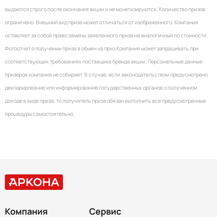
выдаются строго после окончания акции и не монетизируются. Количество призов
ограничено. Внешний вид приза может отличаться от изображенного. Компания
оставляет за собой право замены заявленного приза на аналогичный по стоимости.
Фотоотчет о получении приза в обмен на приз Компания может запрашивать при
соответствующих требованиях поставщика бренда акции. Персональные данные
призеров компания не собирает. В случае, если законодательством предусмотрено
декларирование или информирование государственных органов о полученном
доходе в виде приза, то получатель приза обязан выполнить все предусмотренные
процедуры самостоятельно.
Компания
Сервис