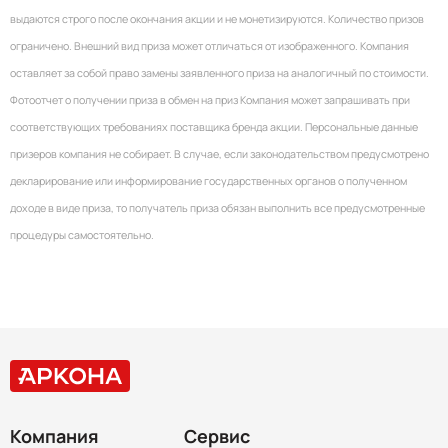
выдаются строго после окончания акции и не монетизируются. Количество призов
ограничено. Внешний вид приза может отличаться от изображенного. Компания
оставляет за собой право замены заявленного приза на аналогичный по стоимости.
Фотоотчет о получении приза в обмен на приз Компания может запрашивать при
соответствующих требованиях поставщика бренда акции. Персональные данные
призеров компания не собирает. В случае, если законодательством предусмотрено
декларирование или информирование государственных органов о полученном
доходе в виде приза, то получатель приза обязан выполнить все предусмотренные
процедуры самостоятельно.
Компания
Сервис