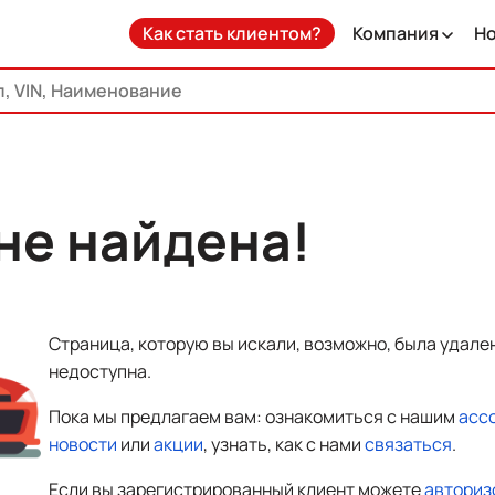
Как стать клиентом?
Компания
Н
не найдена!
Страница, которую вы искали, возможно, была удале
недоступна.
Пока мы предлагаем вам: ознакомиться с нашим
асс
новости
или
акции
, узнать, как с нами
связаться
.
Если вы зарегистрированный клиент можете
авториз