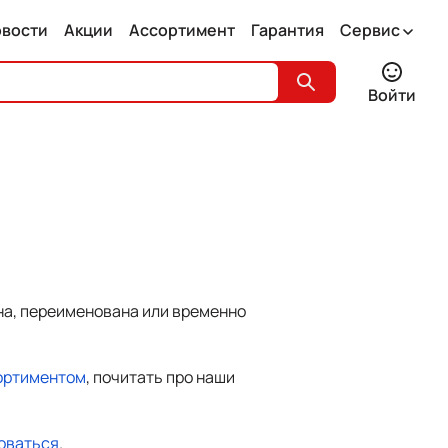
овости
Акции
Ассортимент
Гарантия
Сервис
Войти
на, переименована или временно
ортиментом
, почитать про наши
оваться
.